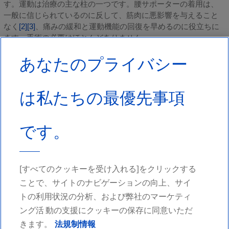
す。運動は治療の主な柱の一つです。腰サポーターの着用は、
一般に信じられているのに反して、筋肉に悪影響を与えること
なく
[2]
[3]
、痛みの緩和と運動機能の回復を早めるのに役立ちに
ます。手術の必要はほとんどありません。
あなたのプライバシー
痛みが続くときは…
慢性の腰痛
、腰痛が継続することで起きたり、特定の理由な
は
は私たちの最優先事項
しに徐々に発症したりすることがあります。主に摩擦や微小外
傷によって引き起こされ、長時間の同一姿勢や筋力不足、スト
レスなどは発症を促す要因となります。治療としては、鎮痛剤
です。
をはじめ、集中リハビリテーションや適度な運動などが含まれ
ます。いずれも痛みを緩和して運動機能を向上するのに効果的
です
[4]
。
出典
：
[すべてのクッキーを受け入れる]をクリックする
ことで、サイトのナビゲーションの向上、サイ
トの利用状況の分析、および弊社のマーケティ
ング活 動の支援にクッキーの保存に同意いただ
きます。
法規制情報
ソーシャルメディアでフォロー