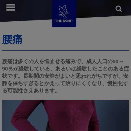
メ
Open
メニュー
イ
form
検索
ン
コ
ン
腰痛
テ
ン
ツ
に
腰痛は多くの人を悩ませる痛みで、成人人口の60～
移
90％が経験している、あるいは経験したことのある症
動
状です。長期間の安静がよいと思われがちですが、安
静を保ちすぎるとかえって治りにくくなり、慢性化す
る可能性さえあります。