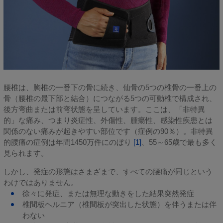
腰椎は、胸椎の一番下の骨に続き、仙骨の5つの椎骨の一番上の
骨（腰椎の最下部と結合）につながる5つの可動椎で構成され、
後方弯曲または前弯状態を呈しています。ここは、「非特異
的」な痛み、つまり炎症性、外傷性、腫瘍性、感染性疾患とは
関係のない痛みが起きやすい部位です（症例の90％）。非特異
的腰痛の症例は年間1450万件にのぼり
[1]
、55～65歳で最も多く
見られます。
しかし、発症の形態はさまざまで、すべての腰痛が同じという
わけではありません。
徐々に発症、または無理な動きをした結果突然発症
椎間板ヘルニア（椎間板が突出した状態）を伴うまたは伴
わない