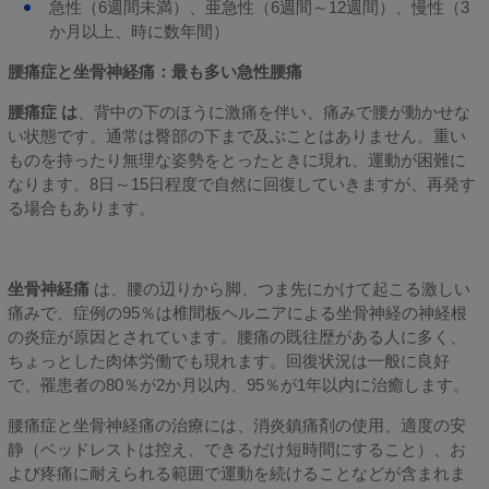
急性（6週間未満）、亜急性（6週間～12週間）、慢性（3
か月以上、時に数年間）
腰痛症と坐骨神経痛：最も多い急性腰痛
腰痛症 は
、背中の下のほうに激痛を伴い、痛みで腰が動かせな
い状態です。通常は臀部の下まで及ぶことはありません。重い
ものを持ったり無理な姿勢をとったときに現れ、運動が困難に
なります。8日～15日程度で自然に回復していきますが、再発す
る場合もあります。
坐骨神経痛
は、腰の辺りから脚、つま先にかけて起こる激しい
痛みで、症例の95％は椎間板ヘルニアによる坐骨神経の神経根
の炎症が原因とされています。腰痛の既往歴がある人に多く、
ちょっとした肉体労働でも現れます。回復状況は一般に良好
で、罹患者の80％が2か月以内、95％が1年以内に治癒します。
腰痛症と坐骨神経痛の治療には、消炎鎮痛剤の使用、適度の安
静（ベッドレストは控え、できるだけ短時間にすること）、お
よび疼痛に耐えられる範囲で運動を続けることなどが含まれま