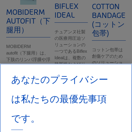
BIFLEX
COTTON
MOBIDERM
IDEAL
BANDAGE
AUTOFIT（下
(コットン
腿用）
包帯)
チュアンヌ社製
の医療用圧迫ソ
リューションの
MOBIDERM
コットン包帯は
一つであるBiflex
autofit（下腿用）は、
創傷ケアのため
Idealは、複数の
下肢のリンパ浮腫や浮
のソリューショ
静脈性およびリ
腫を管理するためのソ
ンを提供し、適
ンパ性の病状を
あなたのプライバシー
リューションです
切な皮膚の保護
治療するために
（例：リンパ浮腫治療
を保証します。
設計されていま
の集中期および維持期
綿100%で作られ
す。 この低伸縮
は私たちの最優先事項
²'⁴）。 この衣料は
たこれらの包帯
性包帯は、外傷
MOBIDERM技術を利
は、肌に優しく
性または慢性浮
用しており
快適¹であるよう
腫、リンパ浮腫
です。
続きを読む
設計されてお
続きを読む
り、刺激を軽減
し治癒を促進し