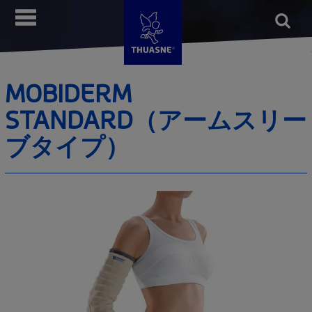
メ
Open
メニュー
イ
form
検索
ン
コ
ン
MOBIDERM
テ
STANDARD（アームスリー
ン
ツ
ブタイプ）
に
移
動