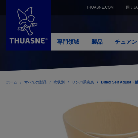
メ
Open
THUASNE.COM
国：JA
イ
form
ン
国を選
コ
ン
専門領域
製品
チュアン
テ
International
France
専
製
チ
ン
Netherlands
Sweden
門
品
ュ
Main
ツ
Slovakia
Poland
領
ア
(JA)
に
Belgium
United K
域
ン
腰背部痛
身体の部位
当社のDNA
筋骨格外傷及び障
移
Kazakhstan
Australia
ヌ
動
Czech Republic
に
パ
ホーム
すべての製品
病状別
リンパ系疾患
Biflex Self Adjust
頸椎痛
足
ミッションとバリュー
足
ン
つ
く
脊椎の逸脱
膝関節
当社の取り組み
足関節
ず
い
背部痛
足関節
チュアンヌの革新
肘関節
て
妊娠
背中
世界の中のチュアンヌ
手関節および母指関節
腰痛
腕（肩と肘）
膝関節
手（手首と親指）
肩関節
首