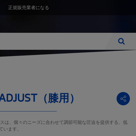
Top
正規販売業者になる
(JA)
検索
まで
静脈圧迫
製品別
在宅ケア
静脈瘤
ベルト
寝室とベッド
LF ADJUST（膝用）
脚のだるさ
装具
リビングルーム
バスルームとトイレ
移動する
t（膝用）ブレースは、個々のニーズに合わせて調節可能な圧迫を提供する、低
ています。