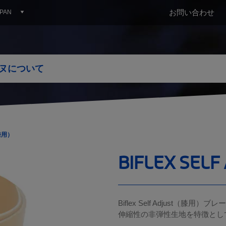
お問い合わせ
PAN
択してください
ヌについて
Hungary
Spain
Japan
ingdom
Italy
害
病状別
リンパ系疾患
チュアンヌ、その過去から現在
Ukraine
（膝用）
腰背部痛
乳がん術後のリンパ浮腫
当社の歴史
BIFLEX SE
整形外科
下肢リンパ浮腫
当社のビジョン
慢性静脈障害
リンパ浮腫が発症するその他の部位
明日のチュアンヌ
リンパ系疾患
Biflex Self Adjus
伸縮性の非弾性生地を特徴とし