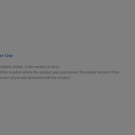
for Use
ilable online, is the version in force.
the location where the product was purchased, this digital version of the
ersion physically delivered with the product.