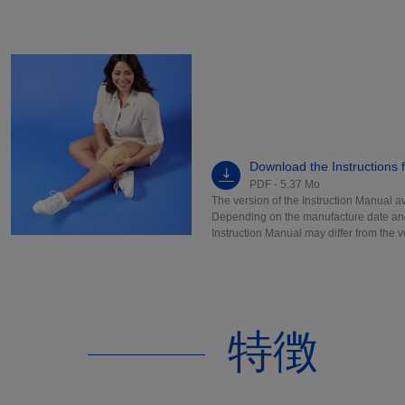
Download the Instructions 
PDF - 5.37 Mo
The version of the Instruction Manual ava
Depending on the manufacture date and 
Instruction Manual may differ from the v
特徴