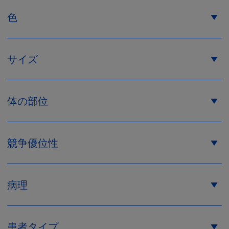
色
サイズ
体の部位
ベージュ
競争優位性
サイズ 1
サイズ 2
サイズ 3
サイズ 4
病理
患者タイプ