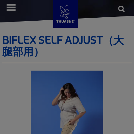
メ
Open
メニュー
イ
form
検索
ン
コ
ン
BIFLEX SELF ADJUST（大
テ
腿部用）
ン
ツ
に
移
動