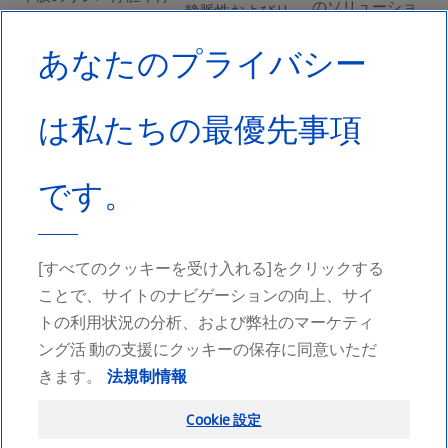
のソリューショ
静脈性およびリ
腫を管理するためのソ
ンを提供し、適
ンパ性の病状を
あなたのプライバシー
リューションです
切な皮膚の保護
治療するために
（例：リンパ浮腫治療
を保証します。
設計されていま
の集中期および維持期
綿100%で作られ
す。 この低伸縮
は私たちの最優先事項
²'⁴）。 この衣料は
たこれらの包帯
性包帯は、外傷
MOBIDERM技術を利
は、肌に優しく
性または慢性浮
用しており
快適¹であるよう
腫、リンパ浮腫
です。
続きを読む
設計されてお
続きを読む
り、刺激を軽減
し治癒を促進し
ます。
[すべてのクッキーを受け入れる]をクリックする
続きを読む
ことで、サイトのナビゲーションの向上、サイ
トの利用状況の分析、および弊社のマーケティ
ング活 動の支援にクッキーの保存に同意いただ
きます。
法規制情報
ソーシャルメディアでフォロー
Cookie 設定
Facebook
Twitter
Youtube
LinkedIn